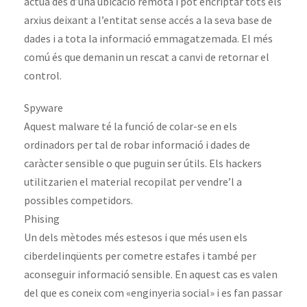
actua des d’una ubicació remota i pot encriptar tots els
arxius deixant a l’entitat sense accés a la seva base de
dades i a tota la informació emmagatzemada. El més
comú és que demanin un rescat a canvi de retornar el
control.
Spyware
Aquest malware té la funció de colar-se en els
ordinadors per tal de robar informació i dades de
caràcter sensible o que puguin ser útils. Els hackers
utilitzarien el material recopilat per vendre’l a
possibles competidors.
Phising
Un dels mètodes més estesos i que més usen els
ciberdelinqüents per cometre estafes i també per
aconseguir informació sensible. En aquest cas es valen
del que es coneix com «enginyeria social» i es fan passar