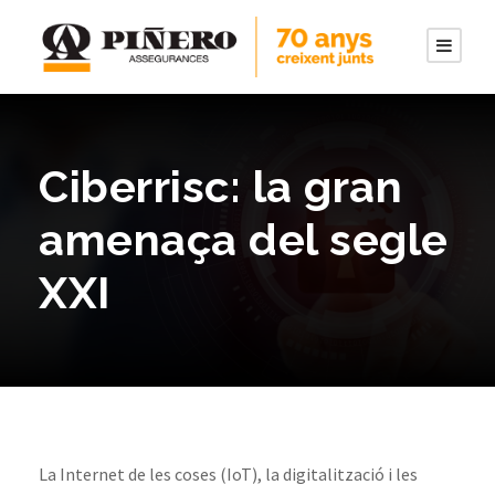
Ciberrisc: la gran
amenaça del segle
XXI
La Internet de les coses (IoT), la digitalització i les