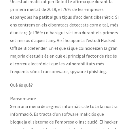
Un estudi realitzat per Deloitte afirma que durant la
primera meitat de 2019, el 76% de les empreses
espanyoles ha patit algun tipus d’accident cibernètic. Si
ens centrem en els ciberatacs detectats com a tal, més
d’un terç (el 36%) n’ha sigut víctima durant els primers
set mesos d’aquest any. Així ho apunta l’estudi Hacked
Off! de Bitdefender. En el que sí que coincideixen la gran
majoria d’estudis és en què el principal factor de risc és
el correu electrònic i que les vulnerabilitats més
freqüents són el ransomware, spyware i phishing.
Què és què?
Ransomware
Seria una mena de segrest informàtic de tota la nostra
informació. Es tracta d’un software maliciós que
bloqueja el sistema de l’empresa o institució. El hacker